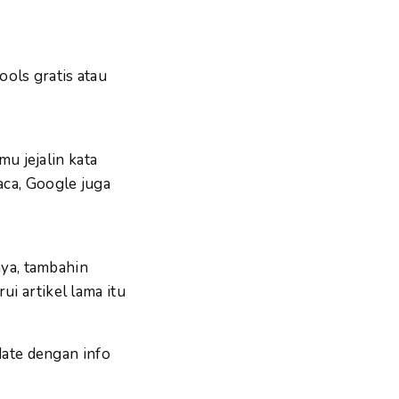
ols gratis atau
u jejalin kata
aca, Google juga
nya, tambahin
i artikel lama itu
ate dengan info