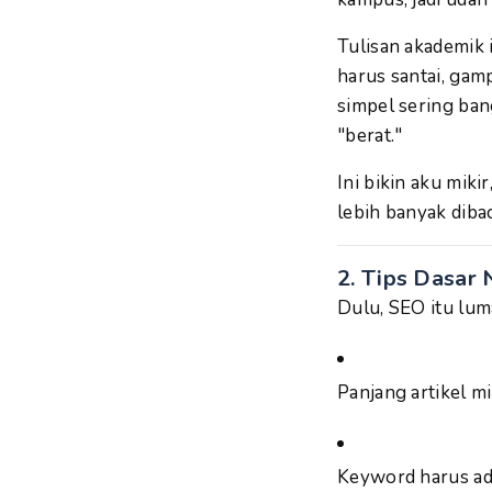
Tulisan akademik 
harus santai, gam
simpel sering bang
"berat."
Ini bikin aku miki
lebih banyak diba
2. Tips Dasar 
Dulu, SEO itu lum
Panjang artikel mi
Keyword harus ada