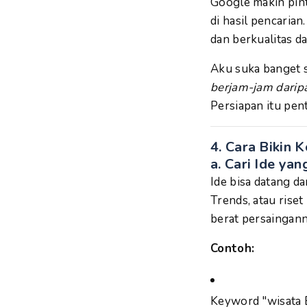
Google makin pint
di hasil pencaria
dan berkualitas da
Aku suka banget s
berjam-jam darip
Persiapan itu pen
4. Cara Bikin
a.
Cari Ide yan
Ide bisa datang da
Trends, atau rise
berat persainganny
Contoh:
Keyword "wisata B