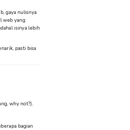
b, gaya nulisnya
el web yang
dahal isinya lebih
narik, pasti bisa
ang, why not?).
beberapa bagian