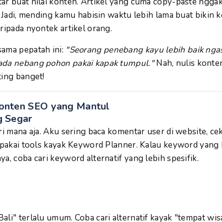
ar buat nilai konten. Artikel yang cuma copy-paste nggak
n. Jadi, mending kamu habisin waktu lebih lama buat bikin 
ripada nyontek artikel orang.
ama pepatah ini:
"Seorang penebang kayu lebih baik ng
ada nebang pohon pakai kapak tumpul."
Nah, nulis konten
ting banget!
 Konten SEO yang Mantul
g Segar
ri mana aja. Aku sering baca komentar user di website, ce
t pakai tools kayak Keyword Planner. Kalau keyword yang 
a, coba cari keyword alternatif yang lebih spesifik.
ali" terlalu umum. Coba cari alternatif kayak "tempat wis