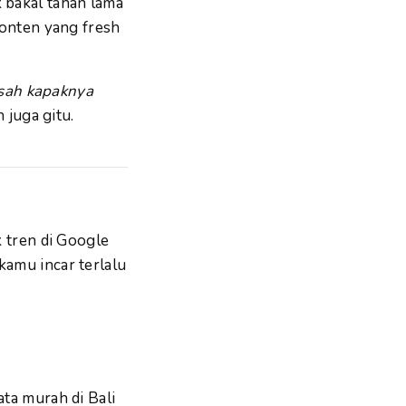
 bakal tahan lama
konten yang fresh
asah kapaknya
 juga gitu.
k tren di Google
kamu incar terlalu
ata murah di Bali