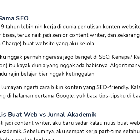
 Sama SEO
ah 9 tahun lebih nih kerja di dunia penulisan konten websi
r biasa, terus naik jadi senior content writer, dan sekaran
n Charge) buat website yang aku kelola.
a, aku nggak pernah ngerasa jago banget di SEO. Kenapa? 
on) itu kayak dunia yang nggak ada habisnya. Algoritmany
kudu rajin belajar biar nggak ketinggalan.
 lumayan ngerti cara bikin konten yang SEO-friendly. Ka
ng di halaman pertama Google, yuk baca tips-tipsku di baw
lis Buat Web vs Jurnal Akademik
i jadi content writer, aku baru sadar kalau nulis buat we
 akademik. Sebelumnya, aku sempat kerja part-time setahun
 kebayang lah bedanya.