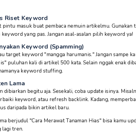
s Riset Keyword
t pintu masuk buat pembaca nemuin artikelmu. Gunakan to
i keyword yang pas. Jangan asal-asalan pilih keyword ya!
anyakan Keyword (Spamming)
au target keyword "mangga harumanis." Jangan sampe kam
" puluhan kali di artikel 500 kata. Selain nggak enak dib
namanya keyword stuffing.
ten Lama
n dibiarkan begitu aja. Sesekali, coba update isinya. Misal
erbaiki keyword, atau refresh backlink. Kadang, memperbaru
us daripada bikin artikel baru.
ama berjudul "Cara Merawat Tanaman Hias" bisa kamu upd
lagi tren.