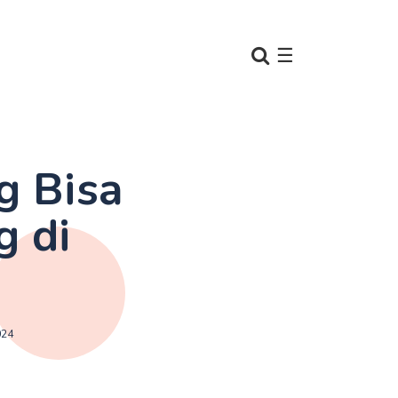
☰
g Bisa
g di
024