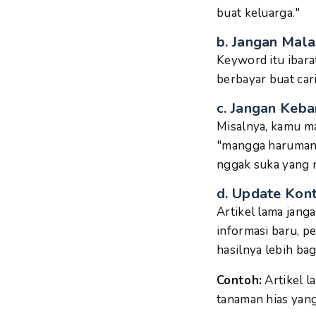
buat keluarga."
b.
Jangan Mala
Keyword itu ibara
berbayar buat car
c.
Jangan Keb
Misalnya, kamu m
"mangga harumanis
nggak suka yang 
d.
Update Kon
Artikel lama janga
informasi baru, p
hasilnya lebih bag
Contoh:
Artikel l
tanaman hias yang 