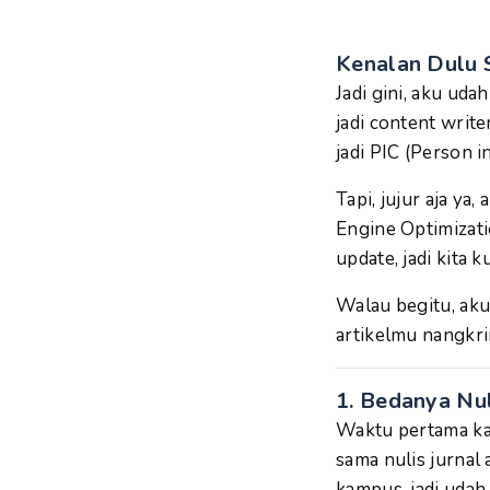
Kenalan Dulu
Jadi gini, aku ud
jadi content write
jadi PIC (Person i
Tapi, jujur aja y
Engine Optimizati
update, jadi kita 
Walau begitu, aku
artikelmu nangkri
1. Bedanya Nu
Waktu pertama kal
sama nulis jurnal
kampus, jadi udah