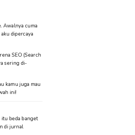
te. Awalnya cuma
g aku dipercaya
Karena SEO (Search
a sering di-
lau kamu juga mau
ah ini!
b itu beda banget
 di jurnal