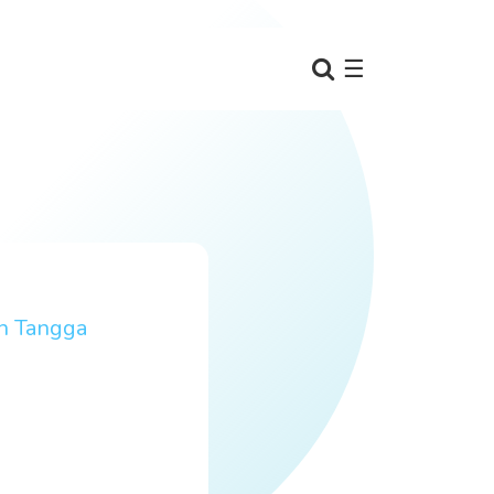
☰
h Tangga