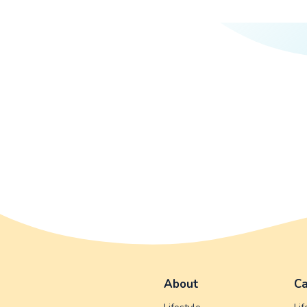
About
Ca